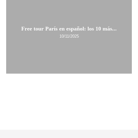
Free tour París en español: los 10 más...
10/11/2025