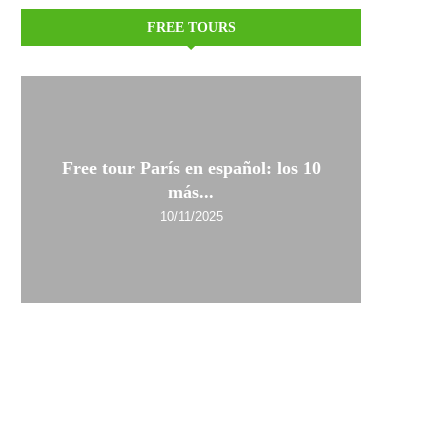
FREE TOURS
Free tour París en español: los 10
más...
10/11/2025