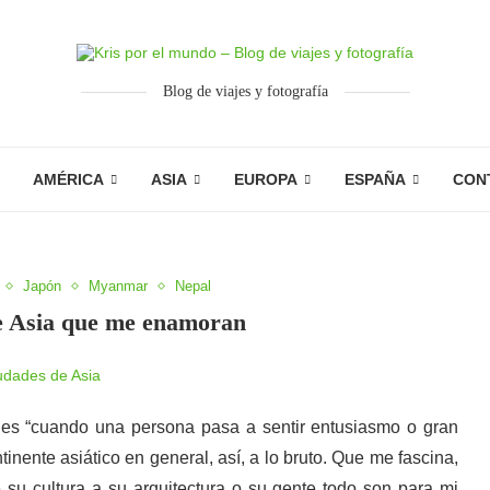
Blog de viajes y fotografía
AMÉRICA
ASIA
EUROPA
ESPAÑA
CON
Japón
Myanmar
Nepal
e Asia que me enamoran
 es “cuando una persona pasa a sentir entusiasmo o gran
inente asiático en general, así, a lo bruto. Que me fascina,
 cultura a su arquitectura o su gente todo son para mi