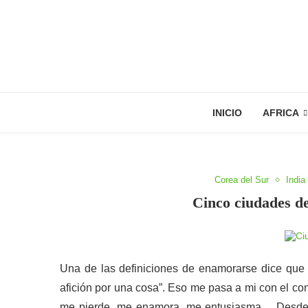
INICIO
AFRICA
Corea del Sur
India
Cinco ciudades d
Una de las definiciones de enamorarse dice que
afición por una cosa”. Eso me pasa a mi con el cont
me pierde, me enamora, me entusiasma… Desde su