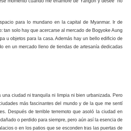
en ese momento cuando me enamoré de Yangón y deseé no
spacio para lo mundano en la capital de Myanmar. Ir de
lo: tan solo hay que acercarse al mercado de Bogyoke Aung
a u objetos para la casa. Además hay un bello edificio de
ido en un mercado lleno de tiendas de artesanía dedicadas
s una ciudad ni tranquila ni limpia ni bien urbanizada. Pero
ciudades más fascinantes del mundo y de la que me sentí
es. Después de terrible terremoto que asoló la ciudad en
 dañado o perdido para siempre, pero aún así la esencia de
acios o en los patios que se esconden tras las puertas de