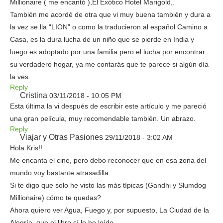
Millionaire ( me encantó ),El Exótico Hotel Marigold,.
También me acordé de otra que vi muy buena también y dura a
la vez se lla “LION” o como la traducieron al español Camino a
Casa, es la dura lucha de un niño que se pierde en India y
luego es adoptado por una familia pero el lucha por encontrar
su verdadero hogar, ya me contarás que te parece si algún día
la ves.
Reply
Cristina
03/11/2018 - 10:05 PM
Esta última la vi después de escribir este artículo y me pareció
una gran película, muy recomendable también. Un abrazo.
Reply
Viajar y Otras Pasiones
29/11/2018 - 3:02 AM
Hola Kris!!
Me encanta el cine, pero debo reconocer que en esa zona del
mundo voy bastante atrasadilla…
Si te digo que solo he visto las más típicas (Gandhi y Slumdog
Millionaire) cómo te quedas?
Ahora quiero ver Agua, Fuego y, por supuesto, La Ciudad de la
Alegría, que el libro sí lo he leído.