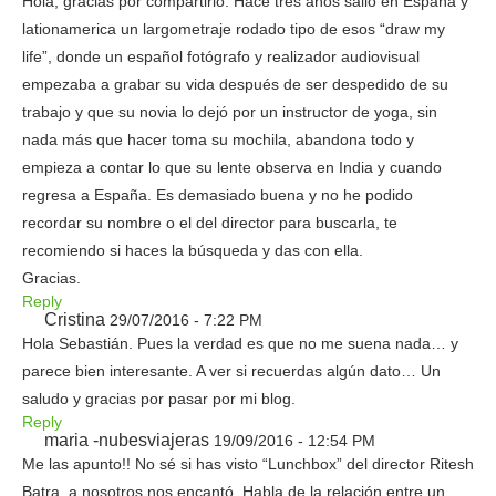
Hola, gracias por compartirlo. Hace tres años salió en España y
lationamerica un largometraje rodado tipo de esos “draw my
life”, donde un español fotógrafo y realizador audiovisual
empezaba a grabar su vida después de ser despedido de su
trabajo y que su novia lo dejó por un instructor de yoga, sin
nada más que hacer toma su mochila, abandona todo y
empieza a contar lo que su lente observa en India y cuando
regresa a España. Es demasiado buena y no he podido
recordar su nombre o el del director para buscarla, te
recomiendo si haces la búsqueda y das con ella.
Gracias.
Reply
Cristina
29/07/2016 - 7:22 PM
Hola Sebastián. Pues la verdad es que no me suena nada… y
parece bien interesante. A ver si recuerdas algún dato… Un
saludo y gracias por pasar por mi blog.
Reply
maria -nubesviajeras
19/09/2016 - 12:54 PM
Me las apunto!! No sé si has visto “Lunchbox” del director Ritesh
Batra, a nosotros nos encantó. Habla de la relación entre un