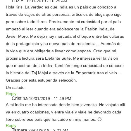
Luz E
10/01/2019 - 10:25 AM
Hola Kris. La verdad es que India es un país que conozco a
través de viajes de otras personas, artículos de blogs que sigo
pero sobre todo libros. Precisamente mi curiosidad por el país
empezó al leer cuando era adolescente la Pasión India, de
Javier Moro. Me dejó muy marcada el choque entre las culturas
de la protagonista y su nuevo país de residencia… Además de
la vida que era obligada a llevar como esposa. Creo que mi
próxima lectura será Elefante Suite. Me interesa ver la visión
que muestran de la India. También tengo curiosidad de conocer
la historia del Taj Majal a través de la Emperatriz tras el velo…
Gracias por esta estupenda selección.
Un saludo.
Reply
Cristina
10/01/2019 - 11:49 PM
A mi India me ha interesado desde bien jovencita. He viajado allí
ya en cuatro ocasiones, y entre viaje y viaje he devorado cada
libro sobre ese país que ha caído en mis manos. 🙂
Reply
Tamara
24/01/2019 - 2:21 AM