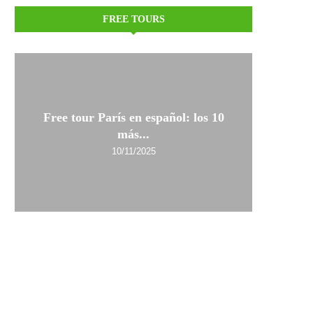
FREE TOURS
Free tour París en español: los 10
más...
10/11/2025