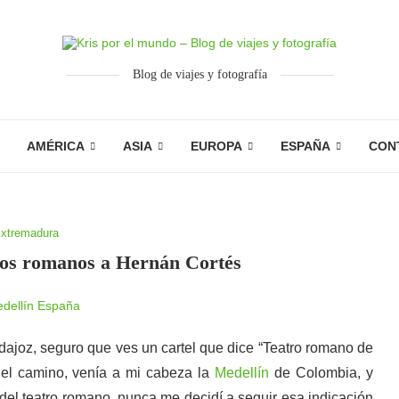
Blog de viajes y fotografía
AMÉRICA
ASIA
EUROPA
ESPAÑA
CON
xtremadura
los romanos a Hernán Cortés
Badajoz, seguro que ves un cartel que dice “Teatro romano de
 el camino, venía a mi cabeza la
Medellín
de Colombia, y
el teatro romano, nunca me decidí a seguir esa indicación