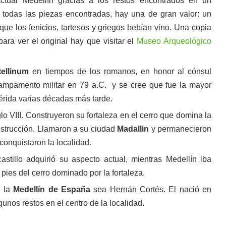
ctual Medellín gracias a los restos encontrados en un
 todas las piezas encontradas, hay una de gran valor: un
que los fenicios, tartesos y griegos bebían vino. Una copia
ra ver el original hay que visitar el
Museo Arqueológico
tellinum
en tiempos de los romanos, en honor al cónsul
ampamento militar en 79 a.C. y se cree que fue la mayor
érida varias décadas más tarde.
o VIII. Construyeron su fortaleza en el cerro que domina la
strucción. Llamaron a su ciudad
Madallin
y permanecieron
econquistaron la localidad.
stillo adquirió su aspecto actual, mientras Medellín iba
pies del cerro dominado por la fortaleza.
e la
Medellín de España
sea Hernán Cortés. El nació en
unos restos en el centro de la localidad.