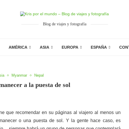
Blog de viajes y fotografía
AMÉRICA
ASIA
EUROPA
ESPAÑA
CON
sia
Myanmar
Nepal
manecer a la puesta de sol
ene que recomendar en su páginas al viajero al menos un
manecer o una puesta de sol. Y la gente hace caso, es
solo… siempre habrá un grupo de personas que contemplará