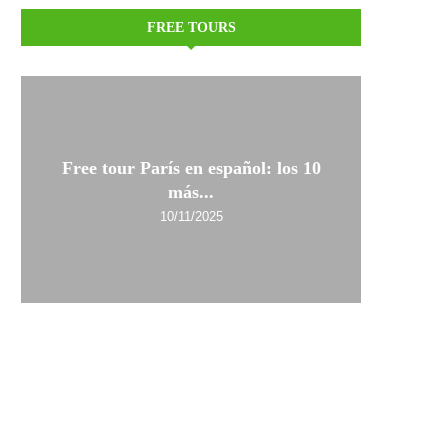
FREE TOURS
Free tour París en español: los 10
más...
10/11/2025